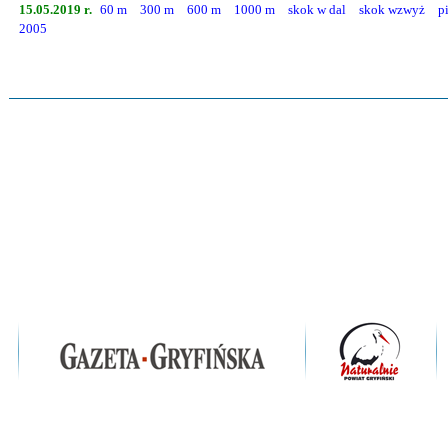
15.05.2019 r.
60 m
300 m
600 m
1000 m
skok w dal
skok wzwyż
p
2005