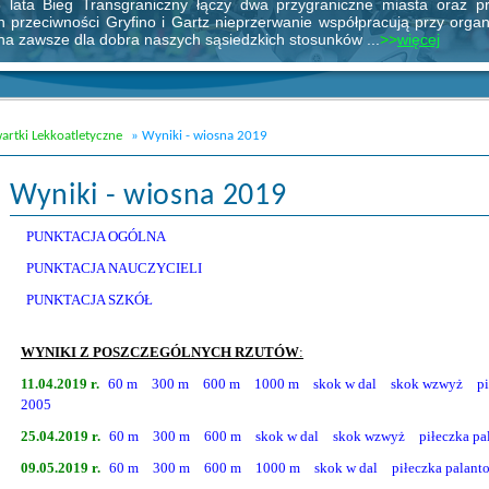
artki Lekkoatletyczne
»
Wyniki - wiosna 2019
Wyniki - wiosna 2019
PUNKTACJA OGÓLNA
PUNKTACJA NAUCZYCIELI
PUNKTACJA SZKÓŁ
WYNIKI Z POSZCZEGÓLNYCH RZUTÓW
:
11.04.2019 r.
60 m
300 m
600 m
1000 m
skok w dal
skok wzwyż
p
2005
25.04.2019 r.
60 m
300 m
600 m
skok w dal
skok wzwyż
piłeczka p
09.05.2019 r.
60 m
300 m
600 m
1000 m
skok w dal
piłeczka palant